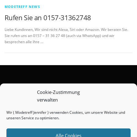
MODETREFF NEWS
Rufen Sie an 0157-31362748
Liebe Kundinnen, Wir sind nicht Alexa, Siri oder Amazon. Wir beraten Sie.
Sie rufen uns an 0157 – 31 36 27 48 (auch via WhatsApp) und wir
besprechen alle ihre …
Zahlungsarten
Cookie-Zustimmung
verwalten
Versandarten
Widerrufsbelehrung
Wir ( Modetreff Jennifer ) verwenden Cookies, um unsere Website und
unseren Service zu optimieren.
AGB
Impressum
Alle Cookies