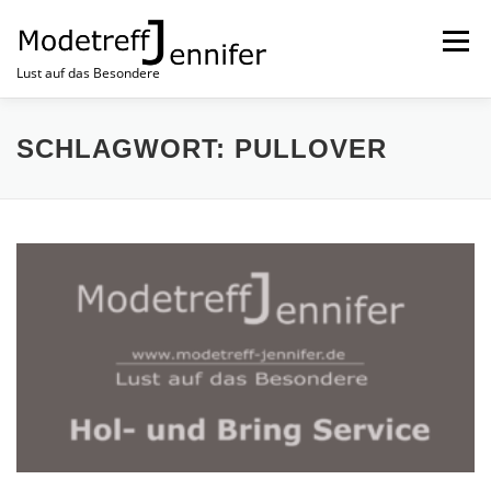
Menü
Lust auf das Besondere
NEUSTE MODE
MODETREFF NEWS
HOME
SCHLAGWORT:
PULLOVER
IMPRESSUM
KONTAKT