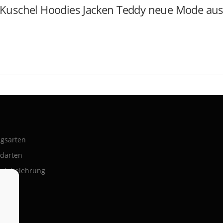
Kuschel Hoodies Jacken Teddy neue Mode aus I
gsarten
darten
ufsbelehrung
ssum