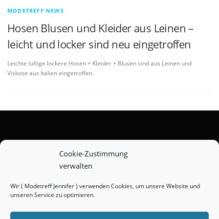
MODETREFF NEWS
Hosen Blusen und Kleider aus Leinen –
leicht und locker sind neu eingetroffen
Leichte luftige lockere Hosen + Kleider + Blusen sind aus Leinen und
Viskose aus Italien eingetroffen.
Zahlungsarten
Cookie-Zustimmung
verwalten
Versandarten
Widerrufsbelehrung
Wir ( Modetreff Jennifer ) verwenden Cookies, um unsere Website und
unseren Service zu optimieren.
AGB
Impressum