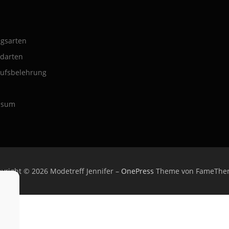
gsarten
darten
ufsbelehrung
ssum
yright © 2026 Modetreff Jennifer
–
OnePress
Theme von FameThe