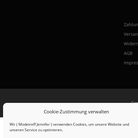
Zahlun
Versan
Widerr
AGB
Impre
Cop
Cookie-Zustimmung verwalten
Wir ( Modetreff Jennifer ) verwenden Cookies, um unsere Website und
unseren Service zu optimieren.