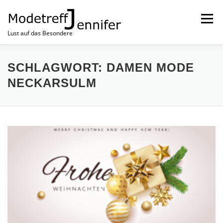
Menü
Lust auf das Besondere
NEUSTE MODE
MODETREFF NEWS
HOME
SCHLAGWORT:
DAMEN MODE
NECKARSULM
IMPRESSUM
KONTAKT