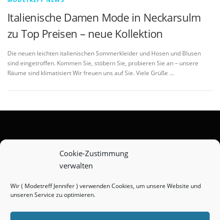
Italienische Damen Mode in Neckarsulm
zu Top Preisen – neue Kollektion
Die neuen leichten italienischen Sommerkleider und Hosen und Blusen
sind eingetroffen. Kommen Sie, stöbern Sie, probieren Sie an – unsere
Räume sind klimatisiert Wir freuen uns auf Sie. Viele Grüße …
Zahlungsarten
Cookie-Zustimmung
verwalten
Versandarten
Widerrufsbelehrung
Wir ( Modetreff Jennifer ) verwenden Cookies, um unsere Website und
unseren Service zu optimieren.
AGB
Impressum