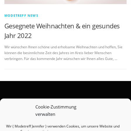
MODETREFF NEWS
Gesegnete Weihnachten & ein gesundes
Jahr 2022
Wir wünschen Ihnen schöne und erholsame Weihnachten und hoffen, Sie
können die besinnlichste Zeit des Jahres im Kreis lieber Menschen
verbringen. Für das kommende Jahr wünschen wir Ihnen alles Gute, …
Zahlungsarten
Cookie-Zustimmung
verwalten
Versandarten
Widerrufsbelehrung
Wir ( Modetreff Jennifer ) verwenden Cookies, um unsere Website und