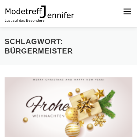
Menü
Lust auf das Besondere
NEUSTE MODE
MODETREFF NEWS
HOME
SCHLAGWORT:
BÜRGERMEISTER
IMPRESSUM
KONTAKT